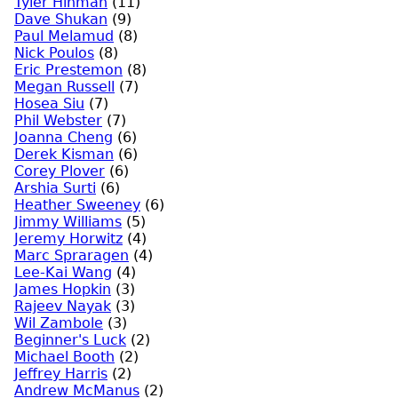
Tyler Hinman
(11)
Dave Shukan
(9)
Paul Melamud
(8)
Nick Poulos
(8)
Eric Prestemon
(8)
Megan Russell
(7)
Hosea Siu
(7)
Phil Webster
(7)
Joanna Cheng
(6)
Derek Kisman
(6)
Corey Plover
(6)
Arshia Surti
(6)
Heather Sweeney
(6)
Jimmy Williams
(5)
Jeremy Horwitz
(4)
Marc Spraragen
(4)
Lee-Kai Wang
(4)
James Hopkin
(3)
Rajeev Nayak
(3)
Wil Zambole
(3)
Beginner's Luck
(2)
Michael Booth
(2)
Jeffrey Harris
(2)
Andrew McManus
(2)