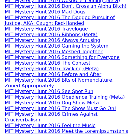
MIT Mystery Hunt 2016 Obstacle Training (Meta)
MIT Mystery Hunt 2016 Don't Cross an Alpha Bitch!
MIT Mystery Hunt 2016 Mad Dogs
MIT Mystery Hunt 2016 The Dogged Pursuit of
Justice, AKA: Caught Red-Handed
MIT Mystery Hunt 2016 Travelogue
MIT Mystery Hunt 2016 Ribbons (Meta)
MIT Mystery Hunt 2016 Always Amusing
MIT Mystery Hunt 2016 Gaming the System
MIT Mystery Hunt 2016 Meshed Together
MIT Mystery Hunt 2016 Something for Everyone
MIT Mystery Hunt 2016 The Contest
MIT Mystery Hunt 2016 Tracking (Meta)
MIT Mystery Hunt 2016 Before and After
MIT Mystery Hunt 2016 Bits of Nomenclature,
Zoned Appropriately
MIT Mystery Hunt 2016 See Spot Run
MIT Mystery Hunt 2016 Obedience Training (Meta)
MIT Mystery Hunt 2016 Dog Show Meta
MIT Mystery Hunt 2016 The Show Must Go On!
MIT Mystery Hunt 2016 Crimes Against
Cruciverbalism
MIT Mystery Hunt 2016 Feel the Music
MIT Mystery Hunt 2016 Meet the Loremipsumstanis