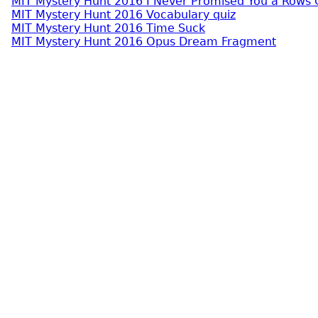
MIT Mystery Hunt 2016 I Never Promised You a Rows
MIT Mystery Hunt 2016 Vocabulary quiz
MIT Mystery Hunt 2016 Time Suck
MIT Mystery Hunt 2016 Opus Dream Fragment