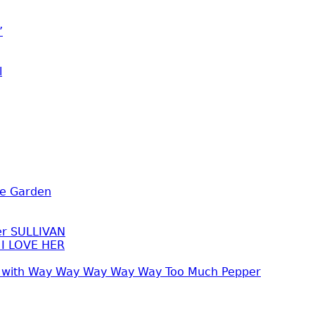
’
l
se Garden
er SULLIVAN
 I LOVE HER
w with Way Way Way Way Way Too Much Pepper