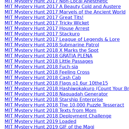
MIT Mystery Hunt 2017 Non-Local Anesthetic
MIT Mystery Hunt 2017 A Beauty Cold and Austere
MIT Mystery Hunt 2017 Marvels of the Ancient World
MIT Mystery Hunt 2017 Great Tits!
MIT Mystery Hunt 2017 Tricky Wicket
MIT Mystery Hunt 2017 House Arrest
MIT Mystery Hunt 2017 Stackuro
MIT Mystery Hunt 2017 League of Legends & Lore
MIT Mystery Hunt 2018 Submarine Patrol
MIT Mystery Hunt 2018 X Marks the Spot
MIT Mystery Hunt 2018 GRATIA PLENA
MIT Mystery Hunt 2018 Little Passages
MIT Mystery Hunt 2018 Fuch-sia
MIT Mystery Hunt 2018 Feeling Cross
MIT Mystery Hunt 2018 Cash Cab
MIT Mystery Hunt 2018 Flags o1 6ur 10the15
MIT Mystery Hunt 2018 Hashiwokakuro (Count Your Br
MIT Mystery Hunt 2018 Naquadah Generator
MIT Mystery Hunt 2018 Starship Enterprise
MIT Mystery Hunt 2018 The 10,000 Puzzle Tesseract
MIT Mystery Hunt 2018 Texts from Mom
MIT Mystery Hunt 2018 Deployment Challenge
MIT Mystery Hunt 2019 Loaded
MIT Mystery Hunt 2019 GIF of the Magi