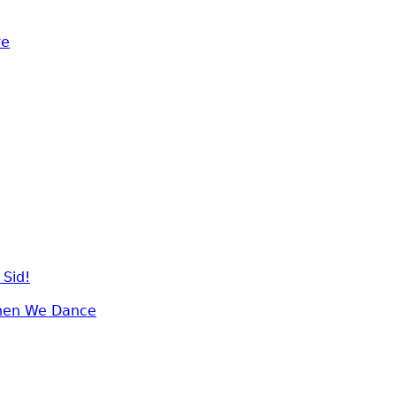
re
 Sid!
When We Dance