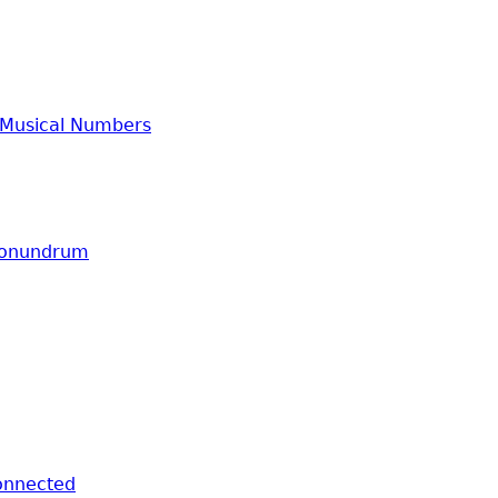
 Musical Numbers
 Conundrum
onnected