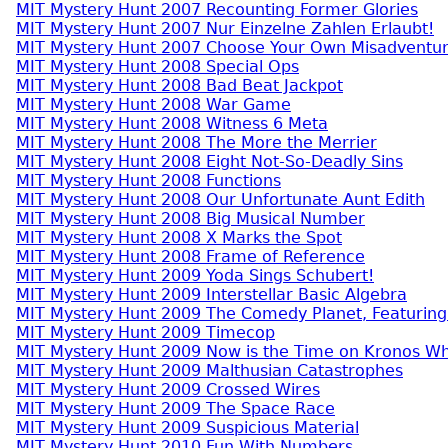
MIT Mystery Hunt 2007 Recounting Former Glories
MIT Mystery Hunt 2007 Nur Einzelne Zahlen Erlaubt!
MIT Mystery Hunt 2007 Choose Your Own Misadventu
MIT Mystery Hunt 2008 Special Ops
MIT Mystery Hunt 2008 Bad Beat Jackpot
MIT Mystery Hunt 2008 War Game
MIT Mystery Hunt 2008 Witness 6 Meta
MIT Mystery Hunt 2008 The More the Merrier
MIT Mystery Hunt 2008 Eight Not-So-Deadly Sins
MIT Mystery Hunt 2008 Functions
MIT Mystery Hunt 2008 Our Unfortunate Aunt Edith
MIT Mystery Hunt 2008 Big Musical Number
MIT Mystery Hunt 2008 X Marks the Spot
MIT Mystery Hunt 2008 Frame of Reference
MIT Mystery Hunt 2009 Yoda Sings Schubert!
MIT Mystery Hunt 2009 Interstellar Basic Algebra
MIT Mystery Hunt 2009 The Comedy Planet, Featuring
MIT Mystery Hunt 2009 Timecop
MIT Mystery Hunt 2009 Now is the Time on Kronos 
MIT Mystery Hunt 2009 Malthusian Catastrophes
MIT Mystery Hunt 2009 Crossed Wires
MIT Mystery Hunt 2009 The Space Race
MIT Mystery Hunt 2009 Suspicious Material
MIT Mystery Hunt 2010 Fun With Numbers