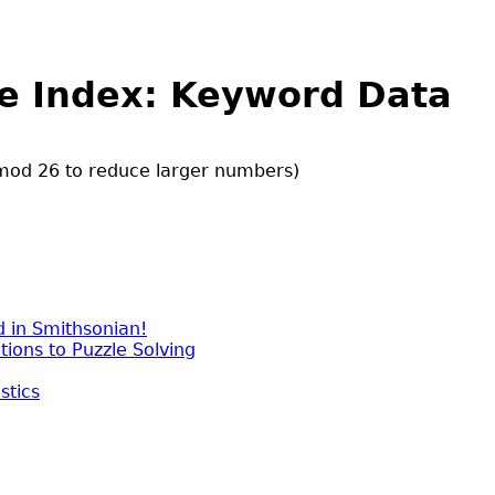
e Index: Keyword Data
 mod 26 to reduce larger numbers)
d in Smithsonian!
ons to Puzzle Solving
stics