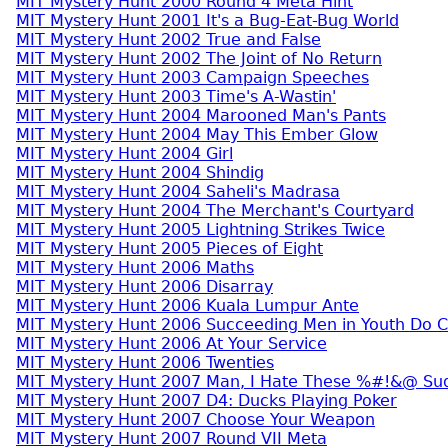
MIT Mystery Hunt 2000 Round 4 Meta Hint
MIT Mystery Hunt 2001 It's a Bug-Eat-Bug World
MIT Mystery Hunt 2002 True and False
MIT Mystery Hunt 2002 The Joint of No Return
MIT Mystery Hunt 2003 Campaign Speeches
MIT Mystery Hunt 2003 Time's A-Wastin'
MIT Mystery Hunt 2004 Marooned Man's Pants
MIT Mystery Hunt 2004 May This Ember Glow
MIT Mystery Hunt 2004 Girl
MIT Mystery Hunt 2004 Shindig
MIT Mystery Hunt 2004 Saheli's Madrasa
MIT Mystery Hunt 2004 The Merchant's Courtyard
MIT Mystery Hunt 2005 Lightning Strikes Twice
MIT Mystery Hunt 2005 Pieces of Eight
MIT Mystery Hunt 2006 Maths
MIT Mystery Hunt 2006 Disarray
MIT Mystery Hunt 2006 Kuala Lumpur Ante
MIT Mystery Hunt 2006 Succeeding Men in Youth Do C
MIT Mystery Hunt 2006 At Your Service
MIT Mystery Hunt 2006 Twenties
MIT Mystery Hunt 2007 Man, I Hate These %#!&@ Su
MIT Mystery Hunt 2007 D4: Ducks Playing Poker
MIT Mystery Hunt 2007 Choose Your Weapon
MIT Mystery Hunt 2007 Round VII Meta