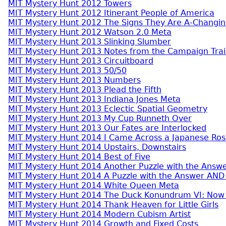
MIT Mystery Hunt 2012 Towers
MIT Mystery Hunt 2012 Itinerant People of America
MIT Mystery Hunt 2012 The Signs They Are A-Changin
MIT Mystery Hunt 2012 Watson 2.0 Meta
MIT Mystery Hunt 2013 Slinking Slumber
MIT Mystery Hunt 2013 Notes from the Campaign Trai
MIT Mystery Hunt 2013 Circuitboard
MIT Mystery Hunt 2013 50/50
MIT Mystery Hunt 2013 Numbers
MIT Mystery Hunt 2013 Plead the Fifth
MIT Mystery Hunt 2013 Indiana Jones Meta
MIT Mystery Hunt 2013 Eclectic Spatial Geometry
MIT Mystery Hunt 2013 My Cup Runneth Over
MIT Mystery Hunt 2013 Our Fates are Interlocked
MIT Mystery Hunt 2014 I Came Across a Japanese Ro
MIT Mystery Hunt 2014 Upstairs, Downstairs
MIT Mystery Hunt 2014 Best of Five
MIT Mystery Hunt 2014 Another Puzzle with the Answ
MIT Mystery Hunt 2014 A Puzzle with the Answer AND
MIT Mystery Hunt 2014 White Queen Meta
MIT Mystery Hunt 2014 The Duck Konundrum VI: No
MIT Mystery Hunt 2014 Thank Heaven for Little Girls
MIT Mystery Hunt 2014 Modern Cubism Artist
MIT Mystery Hunt 2014 Growth and Fixed Costs