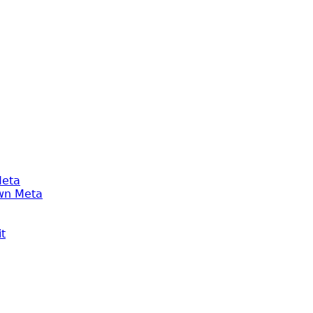
Meta
wn Meta
t