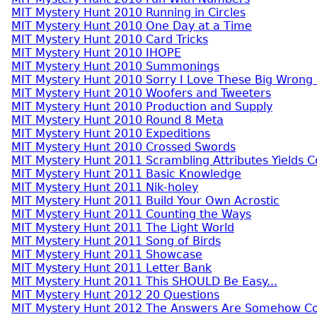
MIT Mystery Hunt 2010 Running in Circles
MIT Mystery Hunt 2010 One Day at a Time
MIT Mystery Hunt 2010 Card Tricks
MIT Mystery Hunt 2010 IHOPE
MIT Mystery Hunt 2010 Summonings
MIT Mystery Hunt 2010 Sorry I Love These Big Wrong
MIT Mystery Hunt 2010 Woofers and Tweeters
MIT Mystery Hunt 2010 Production and Supply
MIT Mystery Hunt 2010 Round 8 Meta
MIT Mystery Hunt 2010 Expeditions
MIT Mystery Hunt 2010 Crossed Swords
MIT Mystery Hunt 2011 Scrambling Attributes Yields
MIT Mystery Hunt 2011 Basic Knowledge
MIT Mystery Hunt 2011 Nik-holey
MIT Mystery Hunt 2011 Build Your Own Acrostic
MIT Mystery Hunt 2011 Counting the Ways
MIT Mystery Hunt 2011 The Light World
MIT Mystery Hunt 2011 Song of Birds
MIT Mystery Hunt 2011 Showcase
MIT Mystery Hunt 2011 Letter Bank
MIT Mystery Hunt 2011 This SHOULD Be Easy...
MIT Mystery Hunt 2012 20 Questions
MIT Mystery Hunt 2012 The Answers Are Somehow C