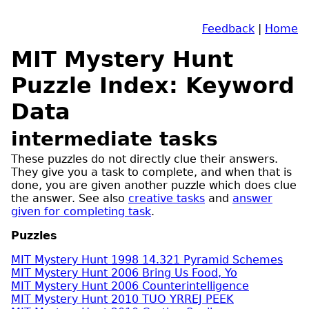
Feedback
|
Home
MIT Mystery Hunt
Puzzle Index: Keyword
Data
intermediate tasks
These puzzles do not directly clue their answers.
They give you a task to complete, and when that is
done, you are given another puzzle which does clue
the answer. See also
creative tasks
and
answer
given for completing task
.
Puzzles
MIT Mystery Hunt 1998 14.321 Pyramid Schemes
MIT Mystery Hunt 2006 Bring Us Food, Yo
MIT Mystery Hunt 2006 Counterintelligence
MIT Mystery Hunt 2010 TUO YRREJ PEEK