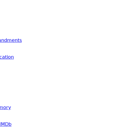
mandments
cation
emory
 IMDb