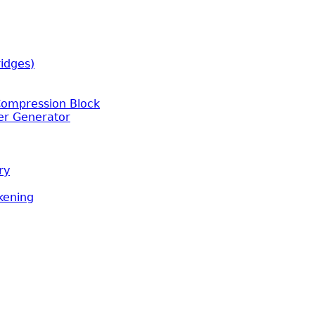
idges)
Compression Block
er Generator
ry
kening