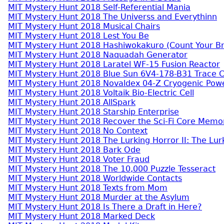
MIT Mystery Hunt 2018 Self-Referential Mania
MIT Mystery Hunt 2018 The Universs and Everythinn
MIT Mystery Hunt 2018 Musical Chairs
MIT Mystery Hunt 2018 Lest You Be
MIT Mystery Hunt 2018 Hashiwokakuro (Count Your Br
MIT Mystery Hunt 2018 Naquadah Generator
MIT Mystery Hunt 2018 Laratel WF-15 Fusion Reactor
MIT Mystery Hunt 2018 Blue Sun 6V4-178-B31 Trace 
MIT Mystery Hunt 2018 Novaldex 04-Z Cryogenic Pow
MIT Mystery Hunt 2018 Voltaik Bio-Electric Cell
MIT Mystery Hunt 2018 AllSpark
MIT Mystery Hunt 2018 Starship Enterprise
MIT Mystery Hunt 2018 Recover the Sci-Fi Core Memo
MIT Mystery Hunt 2018 No Context
MIT Mystery Hunt 2018 The Lurking Horror II: The Lur
MIT Mystery Hunt 2018 Bark Ode
MIT Mystery Hunt 2018 Voter Fraud
MIT Mystery Hunt 2018 The 10,000 Puzzle Tesseract
MIT Mystery Hunt 2018 Worldwide Contacts
MIT Mystery Hunt 2018 Texts from Mom
MIT Mystery Hunt 2018 Murder at the Asylum
MIT Mystery Hunt 2018 Is There a Draft in Here?
MIT Mystery Hunt 2018 Marked Deck