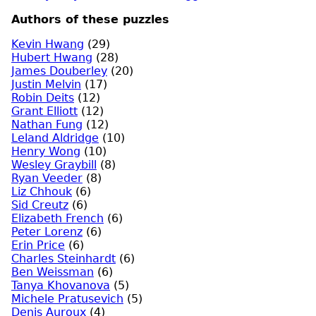
Authors of these puzzles
Kevin Hwang
(29)
Hubert Hwang
(28)
James Douberley
(20)
Justin Melvin
(17)
Robin Deits
(12)
Grant Elliott
(12)
Nathan Fung
(12)
Leland Aldridge
(10)
Henry Wong
(10)
Wesley Graybill
(8)
Ryan Veeder
(8)
Liz Chhouk
(6)
Sid Creutz
(6)
Elizabeth French
(6)
Peter Lorenz
(6)
Erin Price
(6)
Charles Steinhardt
(6)
Ben Weissman
(6)
Tanya Khovanova
(5)
Michele Pratusevich
(5)
Denis Auroux
(4)