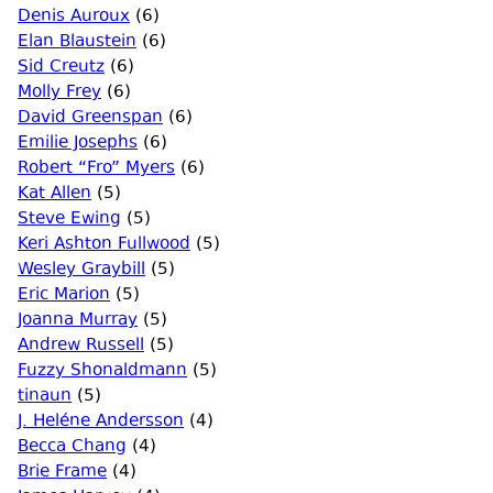
Denis Auroux
(6)
Elan Blaustein
(6)
Sid Creutz
(6)
Molly Frey
(6)
David Greenspan
(6)
Emilie Josephs
(6)
Robert “Fro” Myers
(6)
Kat Allen
(5)
Steve Ewing
(5)
Keri Ashton Fullwood
(5)
Wesley Graybill
(5)
Eric Marion
(5)
Joanna Murray
(5)
Andrew Russell
(5)
Fuzzy Shonaldmann
(5)
tinaun
(5)
J. Heléne Andersson
(4)
Becca Chang
(4)
Brie Frame
(4)