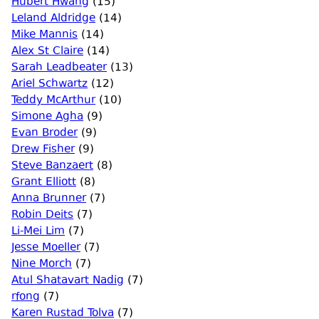
Hubert Hwang
(15)
Leland Aldridge
(14)
Mike Mannis
(14)
Alex St Claire
(14)
Sarah Leadbeater
(13)
Ariel Schwartz
(12)
Teddy McArthur
(10)
Simone Agha
(9)
Evan Broder
(9)
Drew Fisher
(9)
Steve Banzaert
(8)
Grant Elliott
(8)
Anna Brunner
(7)
Robin Deits
(7)
Li-Mei Lim
(7)
Jesse Moeller
(7)
Nine Morch
(7)
Atul Shatavart Nadig
(7)
rfong
(7)
Karen Rustad Tolva
(7)